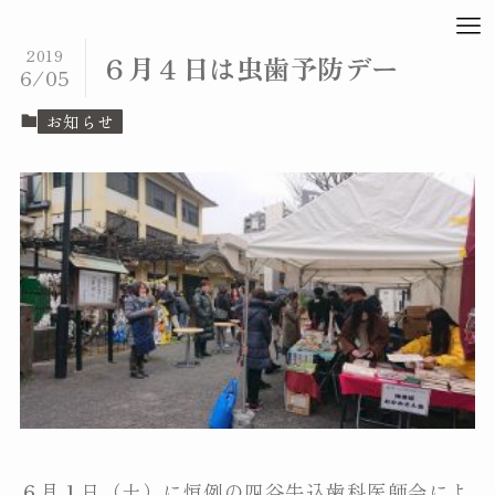
2019
６月４日は虫歯予防デー
6/05
お知らせ
６月１日（土）に恒例の
四谷牛込歯科医師会
によ