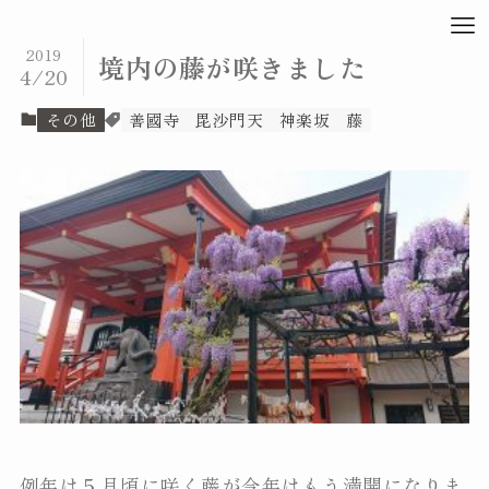
2019
境内の藤が咲きました
4/20
その他
善國寺
毘沙門天
神楽坂
藤
例年は５月頃に咲く藤が今年はもう満開になりま