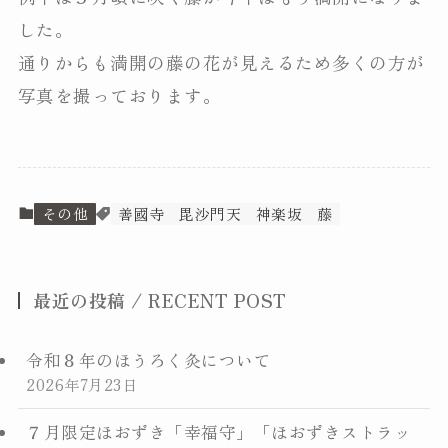
した。
通りからも満開の藤の花が見えるため多くの方が
写真を撮っております。
善國寺について
その他
善國寺
毘沙門天
神楽坂
藤
毘沙門講のご案内
年中行事
最近の投稿 / RECENT POST
ご祈祷・結婚式
令和８年のほうろく灸について
2026年7月23日
お寺からのお知らせ
７月限定ほおずき「幸福守」「ほおずきストラッ